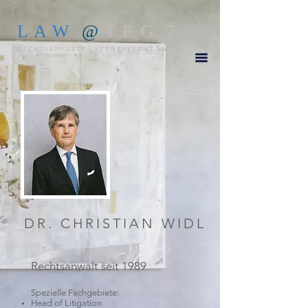
L A W
@
T E G 7
RECHTSANWÄLTE - ATTORNEYS AT LAW
DR. CHRISTIAN WIDL
Rechtsanwalt seit 1989
Spezielle Fachgebiete:
Head of Litigation